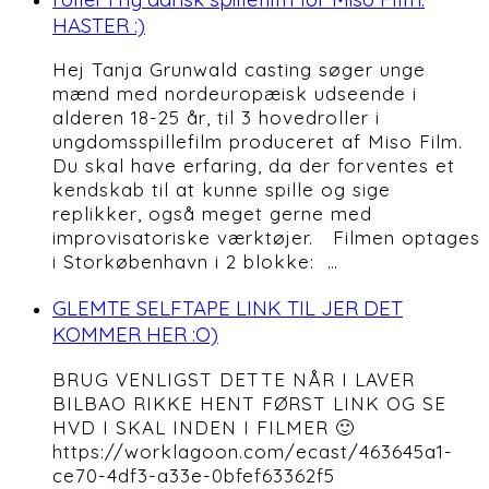
HASTER :)
Hej Tanja Grunwald casting søger unge
mænd med nordeuropæisk udseende i
alderen 18-25 år, til 3 hovedroller i
ungdomsspillefilm produceret af Miso Film.
Du skal have erfaring, da der forventes et
kendskab til at kunne spille og sige
replikker, også meget gerne med
improvisatoriske værktøjer. Filmen optages
i Storkøbenhavn i 2 blokke: …
GLEMTE SELFTAPE LINK TIL JER DET
KOMMER HER :O)
BRUG VENLIGST DETTE NÅR I LAVER
BILBAO RIKKE HENT FØRST LINK OG SE
HVD I SKAL INDEN I FILMER 🙂
https://worklagoon.com/ecast/463645a1-
ce70-4df3-a33e-0bfef63362f5