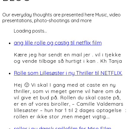
Our everyday thoughts are presented here Music, video
presentations, photo-shootings and more
Loading posts...
ang lille rolle og castig til netflix film
Kære jeg har sendt en mail jer . vil i tjekke
og vende tilbage så hurtigt i kan . Kh Tanja
Rolle som Lillesøster i ny Thriller til NETFLIX.
Hej 🙂 Vi skal I gang med at caste en ny
thriller, som vi meget gerne vil høre om du
vil give et bud på. Rollen du skal caste på,
er en af vores biroller, – Camille Valdemars
lillesøster – hun har 1 til 2 dages optagelse :
rollen er ikke stor ,men meget vigtig.…
roller i ny dansk spillefilm for Miso FIlm.