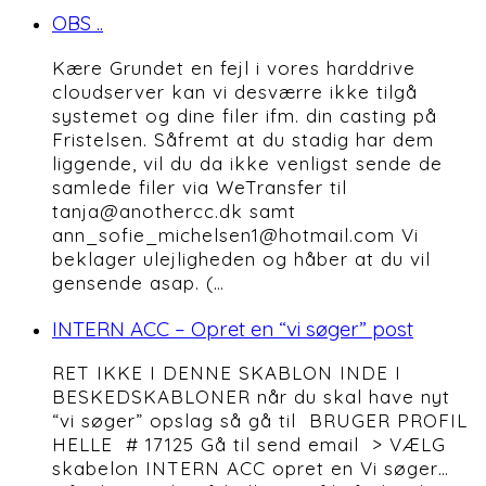
OBS ..
Kære Grundet en fejl i vores harddrive
cloudserver kan vi desværre ikke tilgå
systemet og dine filer ifm. din casting på
Fristelsen. Såfremt at du stadig har dem
liggende, vil du da ikke venligst sende de
samlede filer via WeTransfer til
tanja@anothercc.dk samt
ann_sofie_michelsen1@hotmail.com Vi
beklager ulejligheden og håber at du vil
gensende asap. (…
INTERN ACC – Opret en “vi søger” post
RET IKKE I DENNE SKABLON INDE I
BESKEDSKABLONER når du skal have nyt
“vi søger” opslag så gå til BRUGER PROFIL
HELLE # 17125 Gå til send email > VÆLG
skabelon INTERN ACC opret en Vi søger…