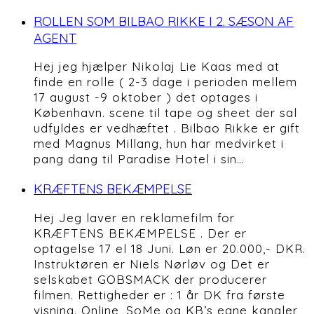
ROLLEN SOM BILBAO RIKKE I 2. SÆSON AF
AGENT
Hej jeg hjælper Nikolaj Lie Kaas med at
finde en rolle ( 2-3 dage i perioden mellem
17 august -9 oktober ) det optages i
København. scene til tape og sheet der sal
udfyldes er vedhæftet . Bilbao Rikke er gift
med Magnus Millang, hun har medvirket i
pang dang til Paradise Hotel i sin…
KRÆFTENS BEKÆMPELSE
Hej Jeg laver en reklamefilm for
KRÆFTENS BEKÆMPELSE . Der er
optagelse 17 el 18 Juni. Løn er 20.000,- DKR.
Instruktøren er Niels Nørløv og Det er
selskabet GOBSMACK der producerer
filmen. Rettigheder er : 1 år DK fra første
visning. Online, SoMe og KB’s egne kanaler